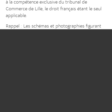
à la compétence exclusive du tribunal de
Commerce de Lille, le droit français étant le seul
applicable.
Rappel : Les schémas et photographies figurant
dans nos catalogues sont non contractuels
SOLARONICS Chauffage SAS
ZI n°3, rue du Kemmel - CS20302
59429 ARMENTIÈRES Cedex - FRANCE
Tél. : +33(0) 3 20 10 59 59
Fax : +33(0) 3 20 35 57 22